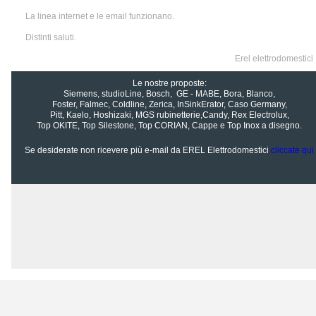
La linea internet e le email funzionano.
Distinti saluti.
Erel elettrodomestici
Le nostre proposte:
Siemens, studioLine, Bosch, GE - MABE, Bora, Blanco,
Foster, Falmec, Coldline, Zerica, InSinkErator, Caso Germany,
Pitt, Kaelo, Hoshizaki, MGS rubinetterie,
Candy, Rex Electrolux,
Top OKITE, Top Silestone, Top CORIAN, Cappe e Top Inox a disegno.
Se desiderate non ricevere più e-mail da EREL Elettrodomestici
cliccate qui