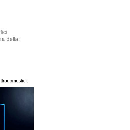
fici
za della:
ettrodomestici.