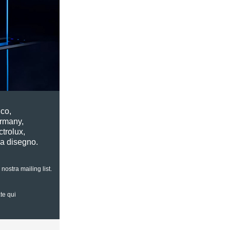
co,
ermany,
trolux,
a disegno.
nostra mailing list.
ate qui